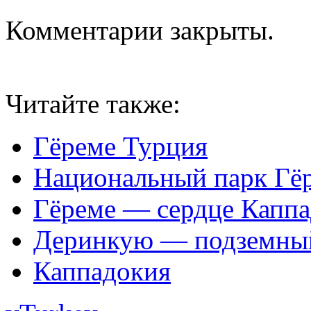
Комментарии закрыты.
Читайте также:
Гёреме Турция
Национальный парк Гё
Гёреме — сердце Капп
Деринкую — подземны
Каппадокия